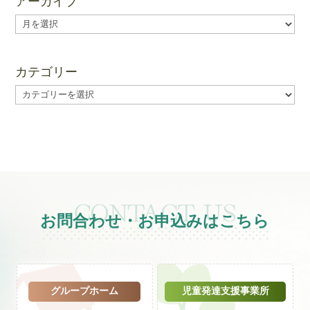
アーカイブ
ア
ー
カ
イ
カテゴリー
ブ
カ
テ
ゴ
リ
ー
お問合わせ・お申込みはこちら
グループホーム
児童発達支援事業所