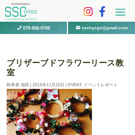
078-926-0705
sschyogo@gmail.com


ブリザーブドフラワーリース教
室
執筆者
池田
|
2015年12月25日
|
EVENT
,
イベントレポート