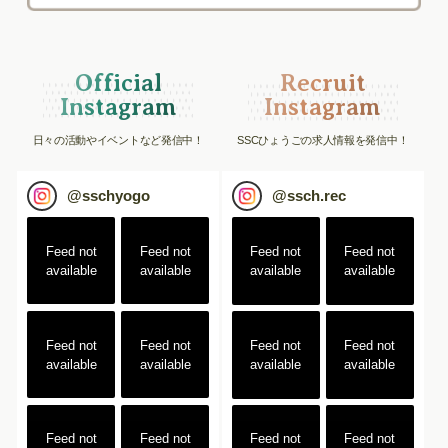
Official
Recruit
Instagram
Instagram
日々の活動やイベントなど発信中！
SSCひょうごの求人情報を発信中！
@
sschyogo
@
ssch.rec
Feed not
Feed not
Feed not
Feed not
available
available
available
available
Feed not
Feed not
Feed not
Feed not
available
available
available
available
Feed not
Feed not
Feed not
Feed not