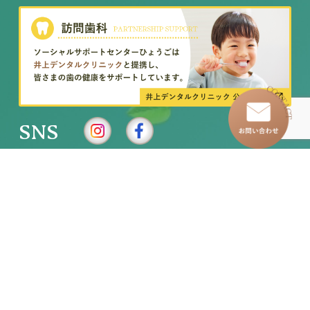
SNS
–
トップページ
–
訪問看護ステーション
–
わたしたちについて
–
イベントレポート
–
グループホーム
–
求人情報
–
児童発達支援事業所
– お知らせ一覧
–
放課後等デイサービス
– お問い合わせ
–
移動支援・居宅介護
各種お問い合わせ・お申し込み