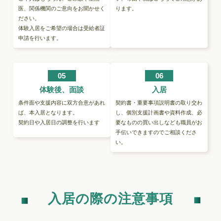
医、関係機関のご意向をお聞かせく
ります。
ださい。
体験入居をご希望の場合は受給者証
申請を行います。
05
06
体験後、面談
入居
条件面や支援内容に双方合意があれ
契約書・重要事項説明書の取り交わ
ば、本入居となります。
し、個別支援計画書や資料作成、必
契約日や入居日の調整を行います
要なものの買い出しなども職員がお
手伝いできますのでご相談くださ
い。
入居の際の注意事項