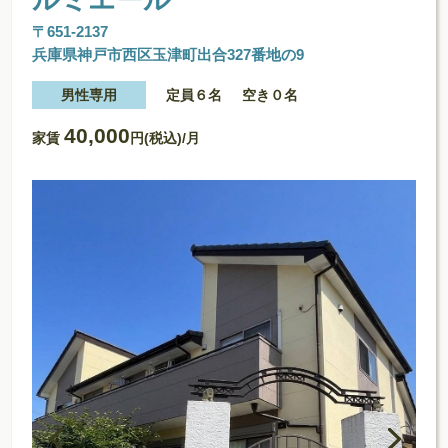
〒651-2137
兵庫県神戸市西区玉津町出合327番地の9
男性専用
定員６名
空き０名
40,000
家賃
円(税込)/月