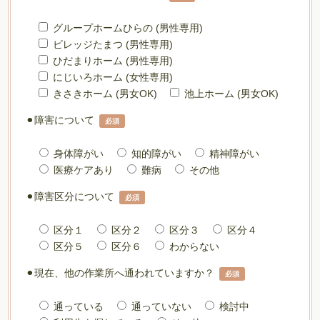
グループホームひらの (男性専用)
ビレッジたまつ (男性専用)
ひだまりホーム (男性専用)
にじいろホーム (女性専用)
きさきホーム (男女OK)
池上ホーム (男女OK)
⚫︎障害について
必須
身体障がい
知的障がい
精神障がい
医療ケアあり
難病
その他
⚫︎障害区分について
必須
区分１
区分２
区分３
区分４
区分５
区分６
わからない
⚫︎現在、他の作業所へ通われていますか？
必須
通っている
通っていない
検討中