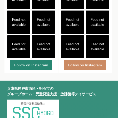
Feed not
Feed not
Feed not
Feed not
available
available
available
available
Feed not
Feed not
Feed not
Feed not
available
available
available
available
Follow on Instagram
Follow on Instagram
兵庫県神戸市西区・明石市の
グループホーム・児童発達支援・放課後等デイサービス