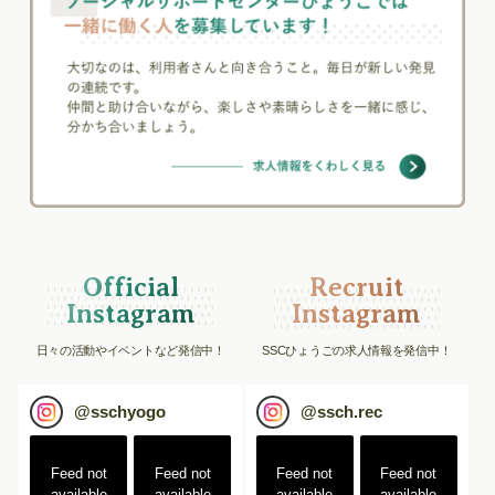
Official
Recruit
Instagram
Instagram
日々の活動やイベントなど発信中！
SSCひょうごの求人情報を発信中！
@
sschyogo
@
ssch.rec
Feed not
Feed not
Feed not
Feed not
available
available
available
available