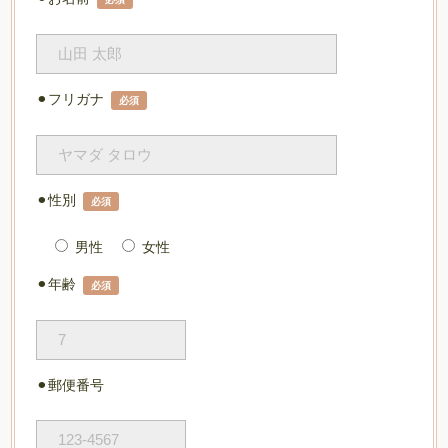
⚫︎フリガナ
必須
⚫︎性別
必須
男性
女性
⚫︎年齢
必須
⚫︎郵便番号