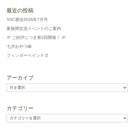
最近の投稿
SSC通信2026年7月号
家族間交流イベントのご案内
🌱 ご好評につき第2回開催！ 🌱
七夕おやつ🎋
フィンガーペイント🎨
アーカイブ
ア
ー
カ
イ
カテゴリー
ブ
カ
テ
ゴ