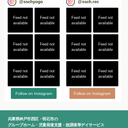
@
sschyogo
@
ssch.rec
Feed not
Feed not
Feed not
Feed not
available
available
available
available
Feed not
Feed not
Feed not
Feed not
available
available
available
available
Feed not
Feed not
Feed not
Feed not
available
available
available
available
Follow on Instagram
Follow on Instagram
兵庫県神戸市西区・明石市の
グループホーム・児童発達支援・放課後等デイサービス