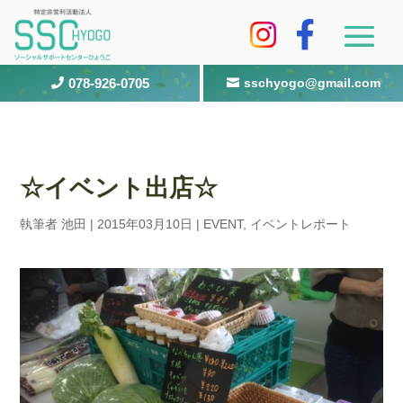
078-926-0705
sschyogo@gmail.com


☆イベント出店☆
執筆者
池田
|
2015年03月10日
|
EVENT
,
イベントレポート