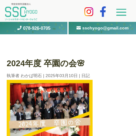
078-926-0705
sschyogo@gmail.com


2024年度 卒園の会🌸
執筆者
わかば明石
|
2025年03月10日
|
日記