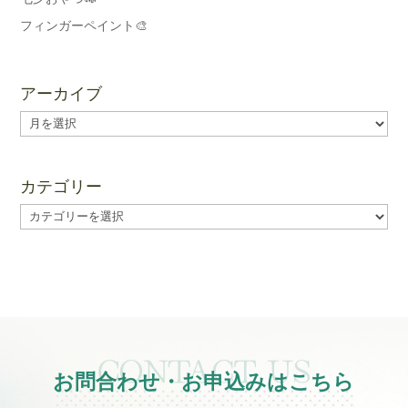
フィンガーペイント🎨
アーカイブ
ア
ー
カ
イ
カテゴリー
ブ
カ
テ
ゴ
リ
ー
お問合わせ・お申込みはこちら