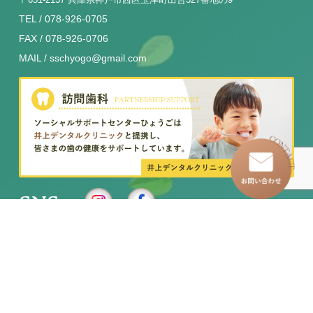
TEL / 078-926-0705
FAX / 078-926-0706
MAIL / sschyogo@gmail.com
SNS
–
トップページ
–
訪問看護ステーション
–
わたしたちについて
–
イベントレポート
–
グループホーム
–
求人情報
–
児童発達支援事業所
– お知らせ一覧