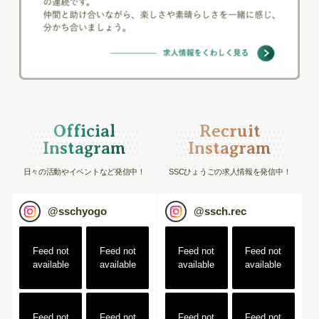
Official
Recruit
Instagram
Instagram
日々の活動やイベントなど発信中！
SSCひょうごの求人情報を発信中！
@
sschyogo
@
ssch.rec
Feed not
Feed not
Feed not
Feed not
available
available
available
available
Feed not
Feed not
Feed not
Feed not