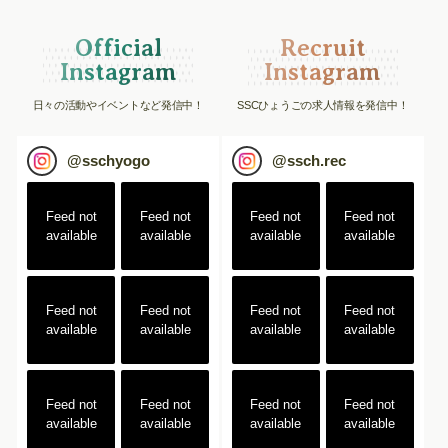
Official
Recruit
Instagram
Instagram
日々の活動やイベントなど発信中！
SSCひょうごの求人情報を発信中！
@
sschyogo
@
ssch.rec
Feed not
Feed not
Feed not
Feed not
available
available
available
available
Feed not
Feed not
Feed not
Feed not
available
available
available
available
Feed not
Feed not
Feed not
Feed not
available
available
available
available