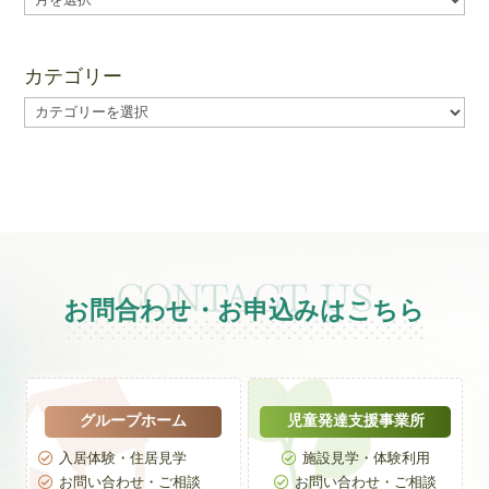
ー
カ
イ
カテゴリー
ブ
カ
テ
ゴ
リ
ー
お問合わせ・お申込みはこちら
グループホーム
児童発達支援事業所
入居体験・住居見学
施設見学・体験利用


お問い合わせ・ご相談
お問い合わせ・ご相談

