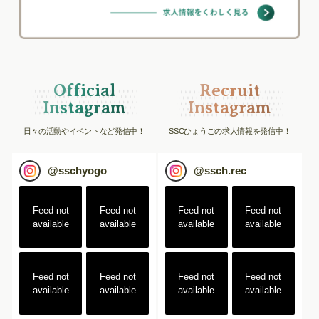
Official
Recruit
Instagram
Instagram
日々の活動やイベントなど発信中！
SSCひょうごの求人情報を発信中！
@
sschyogo
@
ssch.rec
Feed not
Feed not
Feed not
Feed not
available
available
available
available
Feed not
Feed not
Feed not
Feed not
available
available
available
available