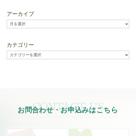
アーカイブ
ア
ー
カ
イ
カテゴリー
ブ
カ
テ
ゴ
リ
ー
お問合わせ・お申込みはこちら