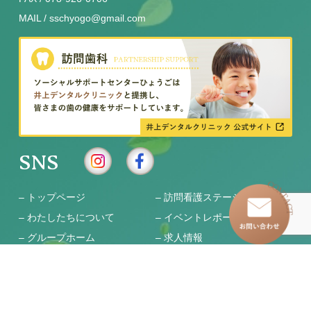
MAIL / sschyogo@gmail.com
SNS
–
トップページ
–
訪問看護ステーション
–
わたしたちについて
–
イベントレポート
–
グループホーム
–
求人情報
–
児童発達支援事業所
– お知らせ一覧
–
放課後等デイサービス
– お問い合わせ
–
移動支援・居宅介護