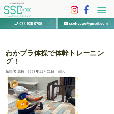
078-926-0705
sschyogo@gmail.com


わかプラ体操で体幹トレーニン
グ！
執筆者
高橋
|
2023年11月21日
|
日記