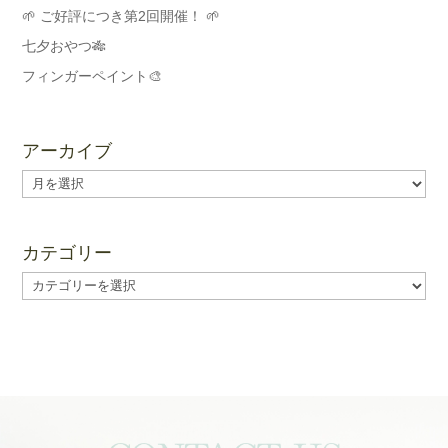
🌱 ご好評につき第2回開催！ 🌱
七夕おやつ🎋
フィンガーペイント🎨
アーカイブ
ア
ー
カ
イ
カテゴリー
ブ
カ
テ
ゴ
リ
ー