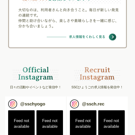
Official
Recruit
Instagram
Instagram
日々の活動やイベントなど発信中！
SSCひょうごの求人情報を発信中！
@
sschyogo
@
ssch.rec
Feed not
Feed not
Feed not
Feed not
available
available
available
available