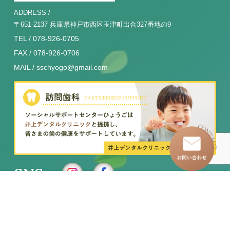
ADDRESS /
〒651-2137 兵庫県神戸市西区玉津町出合327番地の9
TEL / 078-926-0705
FAX / 078-926-0706
MAIL / sschyogo@gmail.com
SNS
–
トップページ
–
訪問看護ステーション
–
わたしたちについて
–
イベントレポート
–
グループホーム
–
求人情報