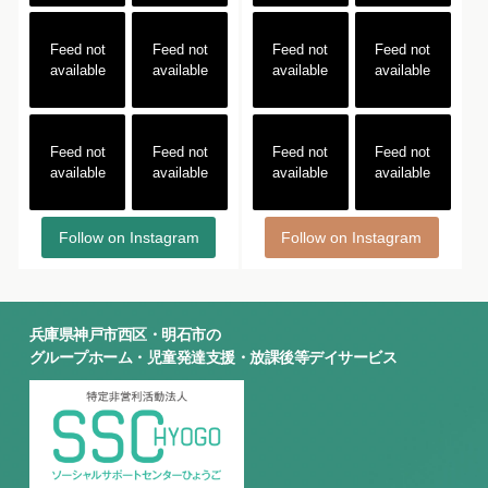
Feed not
Feed not
Feed not
Feed not
available
available
available
available
Feed not
Feed not
Feed not
Feed not
available
available
available
available
Follow on Instagram
Follow on Instagram
兵庫県神戸市西区・明石市の
グループホーム・児童発達支援・放課後等デイサービス