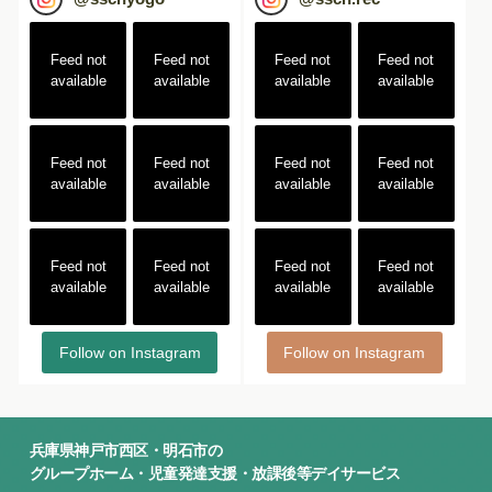
Feed not
Feed not
Feed not
Feed not
available
available
available
available
Feed not
Feed not
Feed not
Feed not
available
available
available
available
Feed not
Feed not
Feed not
Feed not
available
available
available
available
Follow on Instagram
Follow on Instagram
兵庫県神戸市西区・明石市の
グループホーム・児童発達支援・放課後等デイサービス