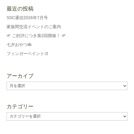
最近の投稿
SSC通信2026年7月号
家族間交流イベントのご案内
🌱 ご好評につき第2回開催！ 🌱
七夕おやつ🎋
フィンガーペイント🎨
アーカイブ
ア
ー
カ
イ
カテゴリー
ブ
カ
テ
ゴ