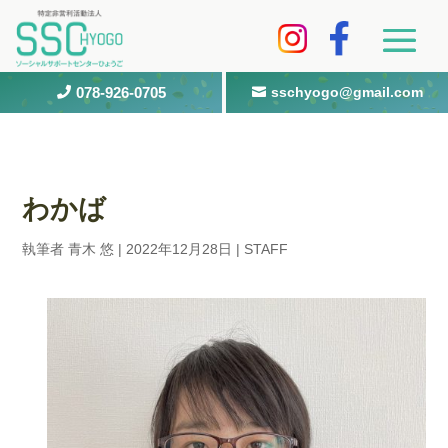
078-926-0705
sschyogo@gmail.com


わかば
執筆者
青木 悠
|
2022年12月28日
|
STAFF