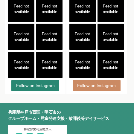
Feed not
Feed not
Feed not
Feed not
available
available
available
available
Feed not
Feed not
Feed not
Feed not
available
available
available
available
Feed not
Feed not
Feed not
Feed not
available
available
available
available
Follow on Instagram
Follow on Instagram
兵庫県神戸市西区・明石市の
グループホーム・児童発達支援・放課後等デイサービス