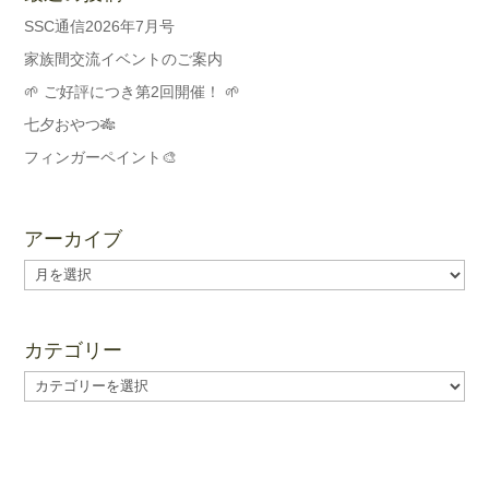
SSC通信2026年7月号
家族間交流イベントのご案内
🌱 ご好評につき第2回開催！ 🌱
七夕おやつ🎋
フィンガーペイント🎨
アーカイブ
ア
ー
カ
イ
カテゴリー
ブ
カ
テ
ゴ
リ
ー