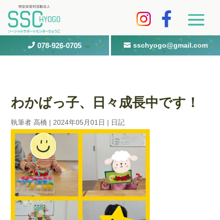
078-926-0705
sschyogo@gmail.com


わかばっ子、日々成長中です！
執筆者
高橋
|
2024年05月01日
|
日記