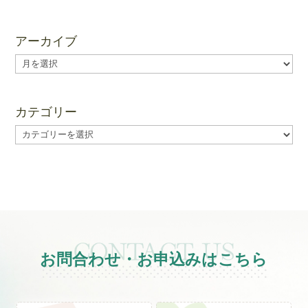
アーカイブ
ア
ー
カ
イ
カテゴリー
ブ
カ
テ
ゴ
リ
ー
お問合わせ・お申込みはこちら