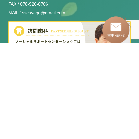
FAX / 078-926-0706
MAIL / sschyogo@gmail.com
SNS
–
トップページ
–
訪問看護ステーション
–
わたしたちについて
–
イベントレポート
–
グループホーム
–
求人情報
–
児童発達支援事業所
– お知らせ一覧
–
放課後等デイサービス
– お問い合わせ
–
移動支援・居宅介護