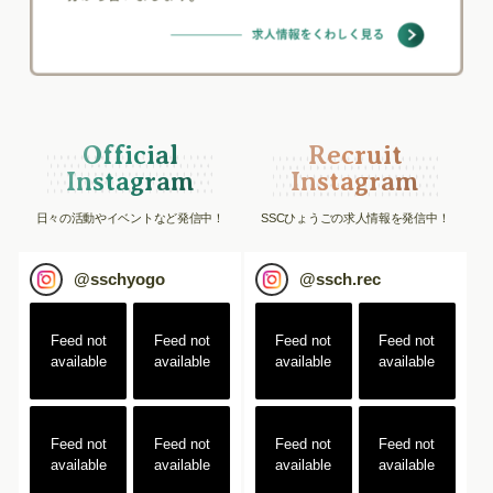
Official
Recruit
Instagram
Instagram
日々の活動やイベントなど発信中！
SSCひょうごの求人情報を発信中！
@
sschyogo
@
ssch.rec
Feed not
Feed not
Feed not
Feed not
available
available
available
available
Feed not
Feed not
Feed not
Feed not
available
available
available
available