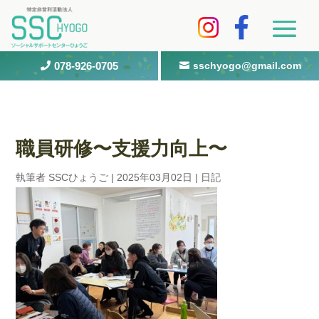
078-926-0705
sschyogo@gmail.com


職員研修〜支援力向上〜
執筆者
SSCひょうご
|
2025年03月02日
|
日記