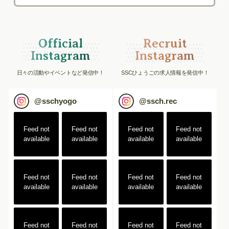
Official
Recruit
Instagram
Instagram
日々の活動やイベントなど発信中！
SSCひょうごの求人情報を発信中！
@
sschyogo
@
ssch.rec
Feed not
Feed not
Feed not
Feed not
available
available
available
available
Feed not
Feed not
Feed not
Feed not
available
available
available
available
Feed not
Feed not
Feed not
Feed not