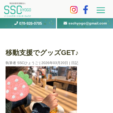
078-926-0705
sschyogo@gmail.com


移動支援でグッズGET♪
執筆者
SSCひょうご
|
2026年03月20日
|
日記