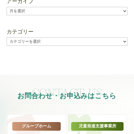
アーカイブ
ア
ー
カ
イ
カテゴリー
ブ
カ
テ
ゴ
リ
ー
お問合わせ・お申込みはこちら
グループホーム
児童発達支援事業所