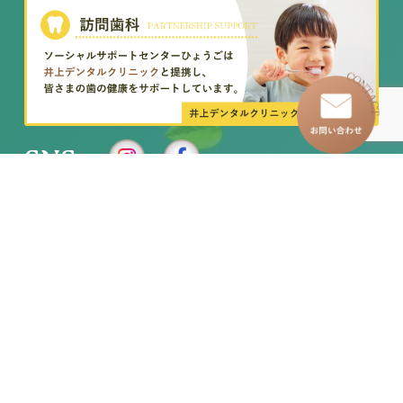
SNS
–
トップページ
–
訪問看護ステーション
–
わたしたちについて
–
イベントレポート
–
グループホーム
–
求人情報
–
児童発達支援事業所
– お知らせ一覧
–
放課後等デイサービス
– お問い合わせ
–
移動支援・居宅介護
各種お問い合わせ・お申し込み