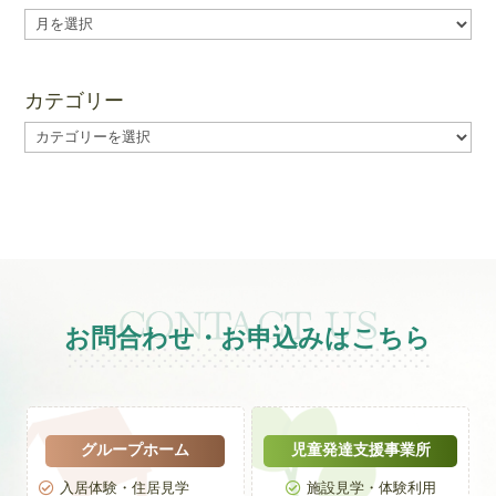
ア
ー
カ
イ
カテゴリー
ブ
カ
テ
ゴ
リ
ー
お問合わせ・お申込みはこちら
グループホーム
児童発達支援事業所
入居体験・住居見学
施設見学・体験利用

