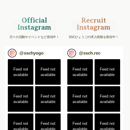
Official
Recruit
Instagram
Instagram
日々の活動やイベントなど発信中！
SSCひょうごの求人情報を発信中！
@
sschyogo
@
ssch.rec
Feed not
Feed not
Feed not
Feed not
available
available
available
available
Feed not
Feed not
Feed not
Feed not
available
available
available
available
Feed not
Feed not
Feed not
Feed not
available
available
available
available