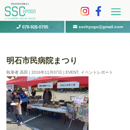
078-926-0705
sschyogo@gmail.com


明石市民病院まつり
執筆者
高田
|
2016年11月07日
|
EVENT
,
イベントレポート