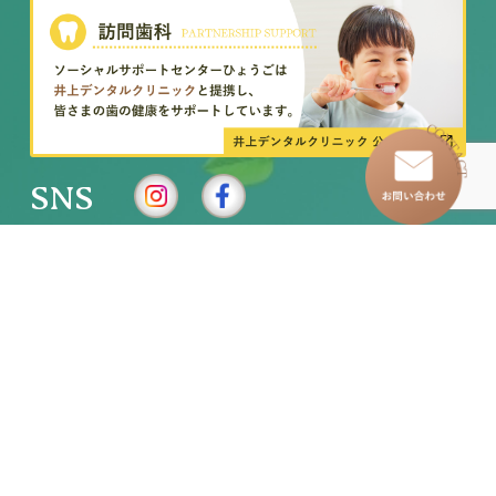
SNS
–
トップページ
–
訪問看護ステーション
–
わたしたちについて
–
イベントレポート
–
グループホーム
–
求人情報
–
児童発達支援事業所
– お知らせ一覧
–
放課後等デイサービス
– お問い合わせ
–
移動支援・居宅介護
各種お問い合わせ・お申し込み