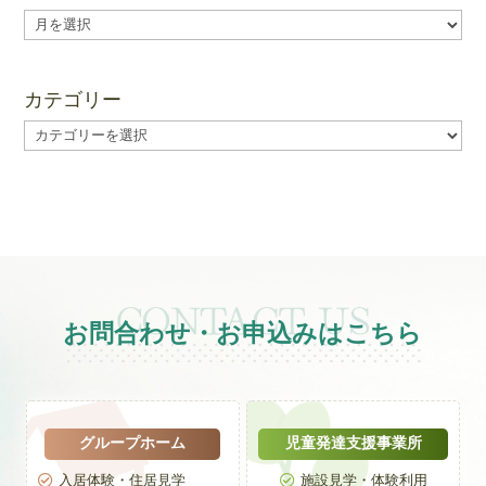
ア
ー
カ
イ
カテゴリー
ブ
カ
テ
ゴ
リ
ー
お問合わせ・お申込みはこちら
グループホーム
児童発達支援事業所
入居体験・住居見学
施設見学・体験利用

