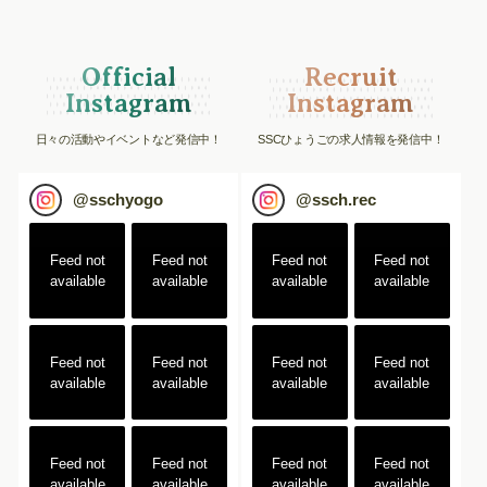
Official
Recruit
Instagram
Instagram
日々の活動やイベントなど発信中！
SSCひょうごの求人情報を発信中！
@
sschyogo
@
ssch.rec
Feed not
Feed not
Feed not
Feed not
available
available
available
available
Feed not
Feed not
Feed not
Feed not
available
available
available
available
Feed not
Feed not
Feed not
Feed not
available
available
available
available