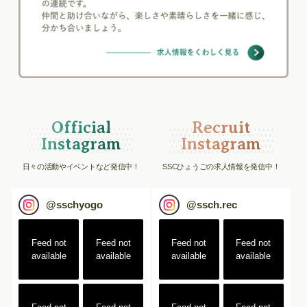
Official
Recruit
Instagram
Instagram
日々の活動やイベントなど発信中！
SSCひょうごの求人情報を発信中！
@
sschyogo
@
ssch.rec
Feed not
Feed not
Feed not
Feed not
available
available
available
available