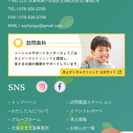
〒651-2137 兵庫県神戸市西区玉津町出合327番地の9
TEL / 078-926-0705
FAX / 078-926-0706
MAIL / sschyogo@gmail.com
SNS
–
トップページ
–
訪問看護ステーション
–
わたしたちについて
–
イベントレポート
–
グループホーム
–
求人情報
–
児童発達支援事業所
– お知らせ一覧