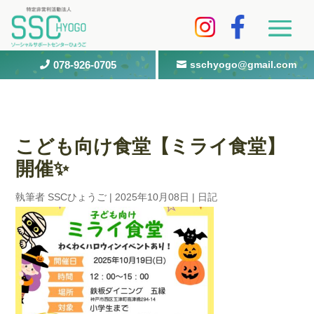
078-926-0705
sschyogo@gmail.com


こども向け食堂【ミライ食堂】
開催✨
執筆者
SSCひょうご
|
2025年10月08日
|
日記