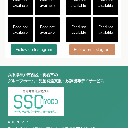
Feed not
Feed not
Feed not
Feed not
available
available
available
available
Feed not
Feed not
Feed not
Feed not
available
available
available
available
Follow on Instagram
Follow on Instagram
兵庫県神戸市西区・明石市の
グループホーム・児童発達支援・放課後等デイサービス
ADDRESS /