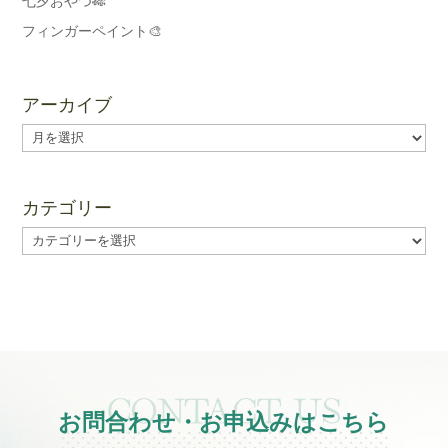
七夕おやつ🎋
フィンガーペイント🎨
アーカイブ
ア
ー
カ
イ
カテゴリー
ブ
カ
テ
ゴ
リ
ー
お問合わせ・お申込みはこちら