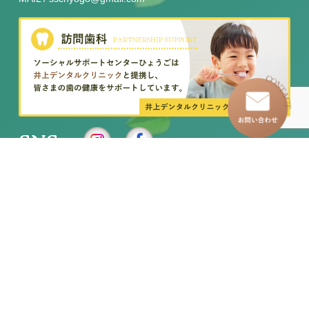
SNS
–
トップページ
–
訪問看護ステーション
–
わたしたちについて
–
イベントレポート
–
グループホーム
–
求人情報
–
児童発達支援事業所
– お知らせ一覧
–
放課後等デイサービス
– お問い合わせ
–
移動支援・居宅介護