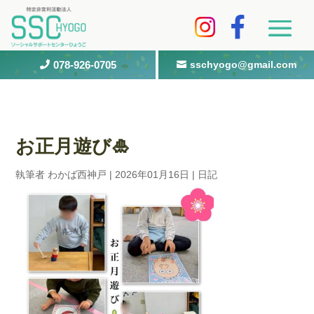
078-926-0705
sschyogo@gmail.com


お正月遊び🎍
執筆者
わかば西神戸
|
2026年01月16日
|
日記