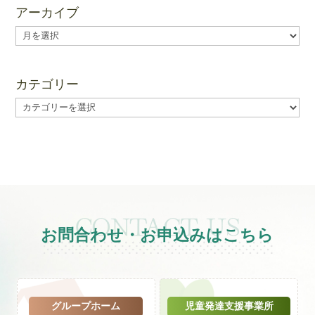
アーカイブ
ア
ー
カ
イ
カテゴリー
ブ
カ
テ
ゴ
リ
ー
お問合わせ・お申込みはこちら
グループホーム
児童発達支援事業所