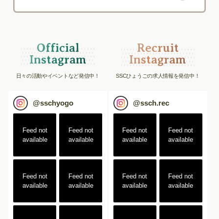
Official
Recruit
Instagram
Instagram
日々の活動やイベントなど発信中！
SSCひょうごの求人情報を発信中！
@
sschyogo
@
ssch.rec
Feed not
Feed not
Feed not
Feed not
available
available
available
available
Feed not
Feed not
Feed not
Feed not
available
available
available
available